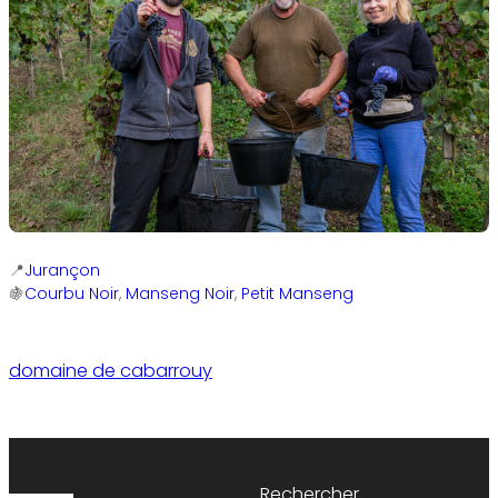
Jurançon
Courbu Noir
, 
Manseng Noir
, 
Petit Manseng
domaine de cabarrouy
Rechercher