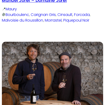
Manuel Jorel – Domaine Jorel
Maury
Bourboulenc
, 
Carignan Gris
, 
Cinsault
, 
Forcada
, 
Malvoisie du Roussillon
, 
Morrastel
, 
Piquepoul Noir