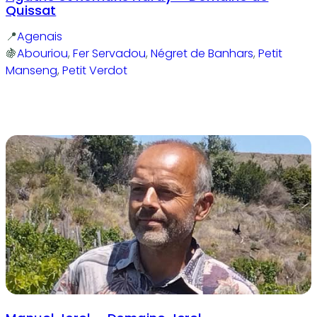
Quissat
Agenais
Abouriou
, 
Fer Servadou
, 
Négret de Banhars
, 
Petit
Manseng
, 
Petit Verdot