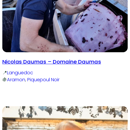
Nicolas Daumas – Domaine Daumas
Languedoc
Aramon
, 
Piquepoul Noir