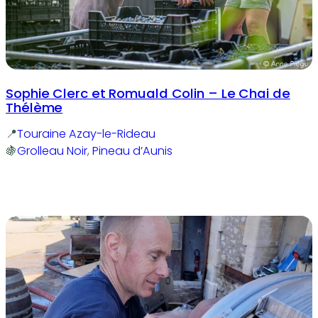
Sophie Clerc et Romuald Colin – Le Chai de
Thélème
Touraine Azay-le-Rideau
Grolleau Noir
, 
Pineau d’Aunis