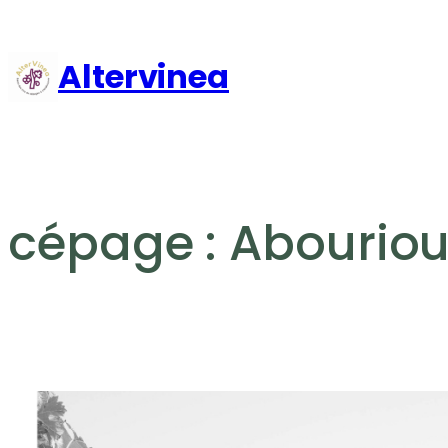
Aller
au
Altervinea
contenu
cépage :
Abourio