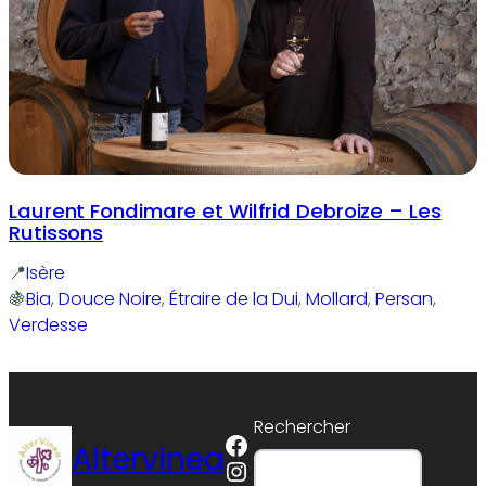
Laurent Fondimare et Wilfrid Debroize – Les
Rutissons
Isère
Bia
, 
Douce Noire
, 
Étraire de la Dui
, 
Mollard
, 
Persan
, 
Verdesse
Rechercher
Facebook
Altervinea
Instagram