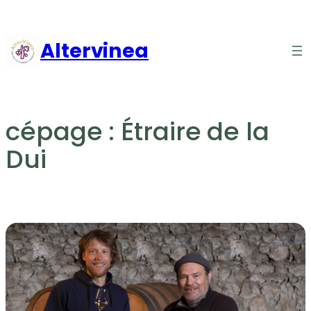
Aller
au
Altervinea
contenu
cépage :
Étraire de la
Dui