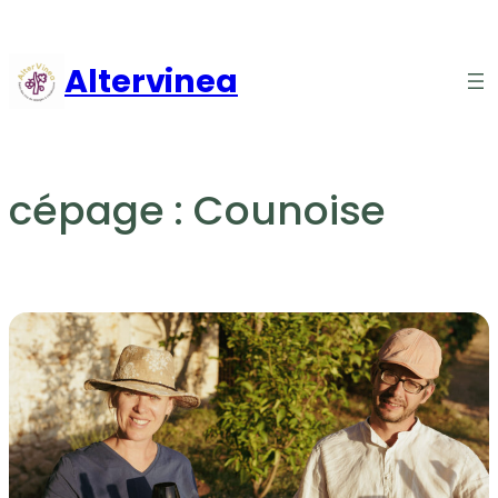
Aller
au
Altervinea
contenu
cépage :
Counoise