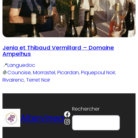
Jenia et Thibaud Vermillard – Domaine
Ampelhus
Languedoc
Counoise
, 
Morrastel
, 
Picardan
, 
Piquepoul Noir
, 
Rivairenc
, 
Terret Noir
Rechercher
Facebook
Altervinea
Instagram