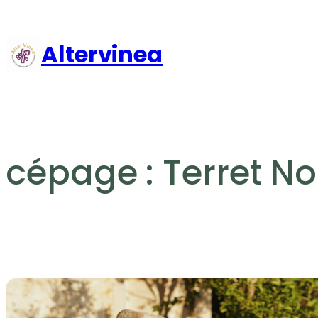
Aller
au
Altervinea
contenu
cépage :
Terret No