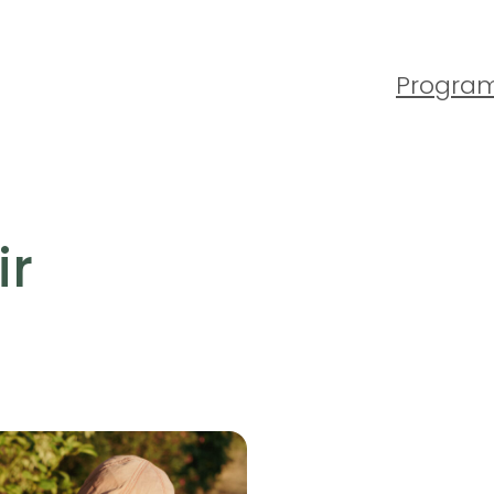
Progra
ir