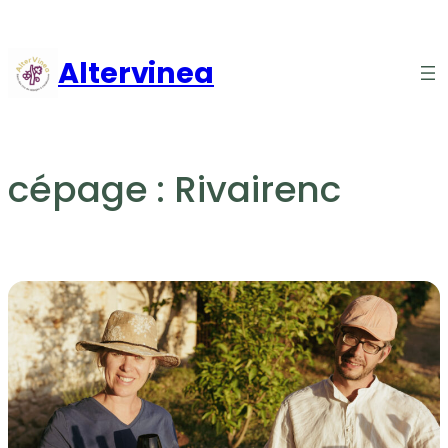
Aller
au
Altervinea
contenu
cépage :
Rivairenc