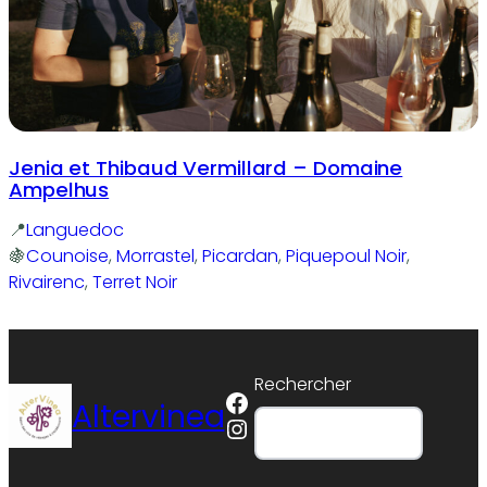
Jenia et Thibaud Vermillard – Domaine
Ampelhus
Languedoc
Counoise
, 
Morrastel
, 
Picardan
, 
Piquepoul Noir
, 
Rivairenc
, 
Terret Noir
Rechercher
Facebook
Altervinea
Instagram