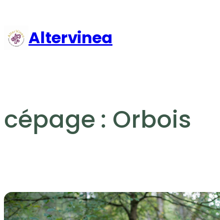
Aller
au
Altervinea
contenu
cépage :
Orbois