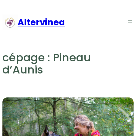
Aller
au
Altervinea
contenu
cépage :
Pineau
d’Aunis