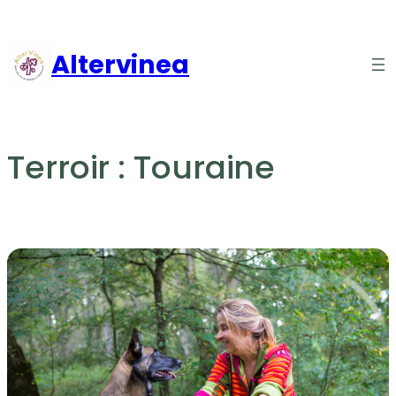
Aller
au
Altervinea
contenu
Terroir :
Touraine